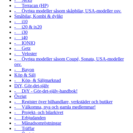
- Nexo
- Terracan (HP)
- Övriga modeller såsom skåpbilar, USA-modeller osv.
Småbilar, Kombi & dylikt
- i10
- i20 & ix20
- i30
- i40
- IONIQ
- Getz
- Veloster
- Övriga modeller såsom Coupé, Sonata, USA-modeller
osv.
- Bayon
Köp & Sälj
- Köp- & Säljmarknad
DiY, Gör-det-själv
- DiY - Gör-det-själv-handbok!
Övrigt
- Register över bilhandlare, verkstäder och butiker
- Välkomna, nya och gamla medlemmar!
- Projekt- och bilarkivet
- Erbjudanden
- Månadsomröstningar
- Träffar