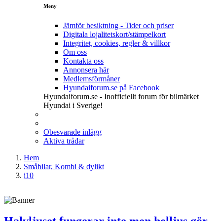
Meny
Jämför besiktning - Tider och priser
Digitala lojalitetskort/stämpelkort
Integritet, cookies, regler & villkor
Om oss
Kontakta oss
Annonsera här
Medlemsförmåner
Hyundaiforum.se på Facebook
Hyundaiforum.se - Inofficiellt forum för bilmärket
Hyundai i Sverige!
Obesvarade inlägg
Aktiva trådar
Hem
Småbilar, Kombi & dylikt
i10
Halvljuset fungerar inte men helljus gör,