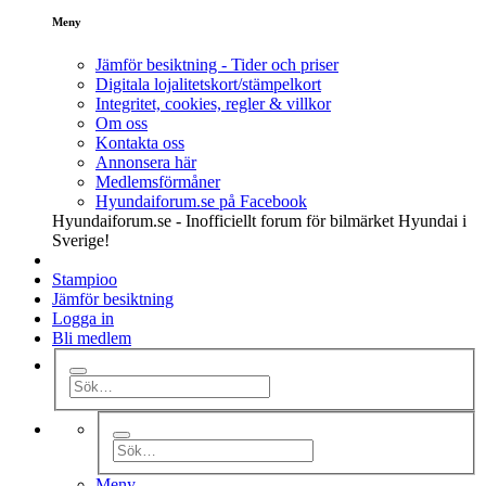
Meny
Jämför besiktning - Tider och priser
Digitala lojalitetskort/stämpelkort
Integritet, cookies, regler & villkor
Om oss
Kontakta oss
Annonsera här
Medlemsförmåner
Hyundaiforum.se på Facebook
Hyundaiforum.se - Inofficiellt forum för bilmärket Hyundai i
Sverige!
Stampioo
Jämför besiktning
Logga in
Bli medlem
Meny