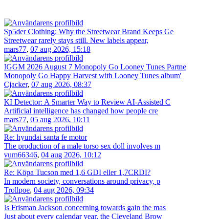
Sp5der Clothing: Why the Streetwear Brand Keeps Ge
Streetwear rarely stays still. New labels appear,
mars77
,
07 aug 2026, 15:18
IGGM 2026 August 7 Monopoly Go Looney Tunes Partne
Monopoly Go Happy Harvest with Looney Tunes album'
Cjacker
,
07 aug 2026, 08:37
KI Detector: A Smarter Way to Review AI-Assisted C
Artificial intelligence has changed how people cre
mars77
,
05 aug 2026, 10:11
Re: hyundai santa fe motor
The production of a male torso sex doll involves m
vum66346
,
04 aug 2026, 10:12
Re: Köpa Tucson med 1,6 GDI eller 1,7CRDI?
In modern society, conversations around privacy, p
Trollpoe
,
04 aug 2026, 09:34
Is Frisman Jackson concerning towards gain the mas
Just about every calendar year, the Cleveland Brow