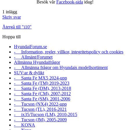
Besök vår
Facebook-sida
idag!
1 inlägg
Skriv svar
Återgå till "i10"
Hoppa till
HyundaiForum.se
- Information, regler, villkor, integritetspolicy och cookies
- Allmänt/Forumet
Allmänna Hyundaifrågor
- Allmänna frågor om Hyundais modellsortiment
SUV:ar & dylikt
- Santa Fe MX5 2024-upp
- Santa Fe (TM) 2019-2023
- Santa Fe (DM), 2013-2018
- Santa Fe (CM), 2007-2012
- Santa Fe (SM), 2001-2006
- Tucson (NX4) 2022-upp
- Tucson (TL), 2016-2021
- ix35/Tucson (LM), 2010-2015
- Tucson (JM), 2005-2009
- KONA