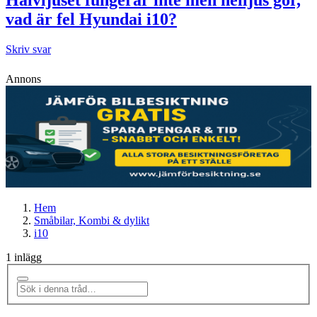
vad är fel Hyundai i10?
Skriv svar
Annons
Hem
Småbilar, Kombi & dylikt
i10
1 inlägg