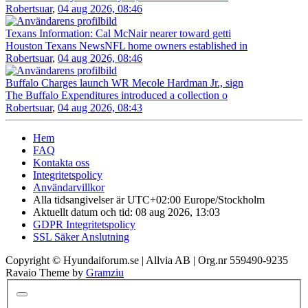
Robertsuar
,
04 aug 2026, 08:46
Texans Information: Cal McNair nearer toward getti
Houston Texans NewsNFL home owners established in
Robertsuar
,
04 aug 2026, 08:46
Buffalo Charges launch WR Mecole Hardman Jr., sign
The Buffalo Expenditures introduced a collection o
Robertsuar
,
04 aug 2026, 08:43
Hem
FAQ
Kontakta oss
Integritetspolicy
Användarvillkor
Alla tidsangivelser är UTC+02:00 Europe/Stockholm
Aktuellt datum och tid: 08 aug 2026, 13:03
GDPR Integritetspolicy
SSL Säker Anslutning
Copyright © Hyundaiforum.se | Allvia AB | Org.nr 559490-9235
Ravaio Theme by
Gramziu