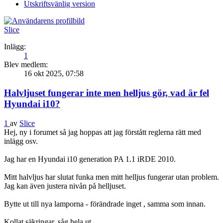
Utskriftsvänlig version
Slice
Inlägg:
1
Blev medlem:
16 okt 2025, 07:58
Halvljuset fungerar inte men helljus gör, vad är fel
Hyundai i10?
1
av
Slice
Hej, ny i forumet så jag hoppas att jag förstått reglerna rätt med
inlägg osv.
Jag har en Hyundai i10 generation PA 1.1 iRDE 2010.
Mitt halvljus har slutat funka men mitt helljus fungerar utan problem.
Jag kan även justera nivån på helljuset.
Bytte ut till nya lamporna - förändrade inget , samma som innan.
Kollat säkringar, såg hela ut.