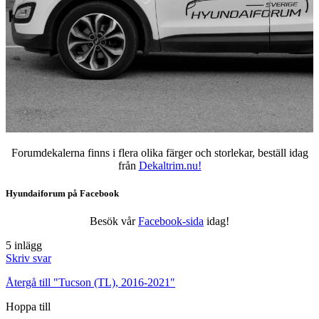
Forumdekalerna finns i flera olika färger och storlekar, beställ idag
från
Dekaltrim.nu!
Hyundaiforum på Facebook
Besök vår
Facebook-sida
idag!
5 inlägg
Skriv svar
Återgå till "Tucson (TL), 2016-2021"
Hoppa till