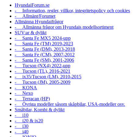
HyundaiForum.se
- Information, regler, villkor, integritetspolicy och cookies
- Allmänt/Forumet
Allmänna Hyundaifrågor
- Allmänna frågor om Hyundais modellsortiment
SUV:ar & dylikt
- Santa Fe MX5 2024-upp
- Santa Fe (TM) 2019-2023
- Santa Fe (DM), 2013-2018
- Santa Fe (CM), 2007-2012
- Santa Fe (SM), 2001-2006
- Tucson (NX4) 2022-upp
- Tucson (TL), 2016-2021
- ix35/Tucson (LM), 2010-2015
- Tucson (JM), 2005-2009
- KONA
- Nexo
- Terracan (HP)
- Övriga modeller såsom skåpbilar, USA-modeller osv.
Småbilar, Kombi & dylikt
- i10
- i20 & ix20
- i30
- i40