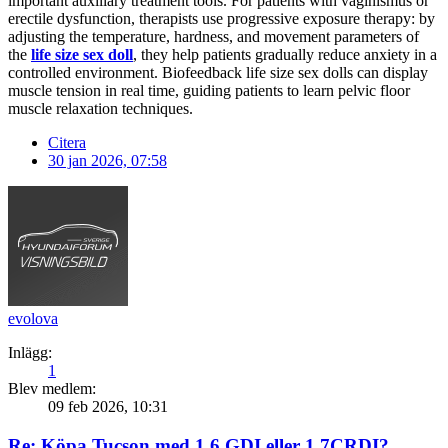
important auxiliary treatment tools. For patients with vaginismus or
erectile dysfunction, therapists use progressive exposure therapy: by
adjusting the temperature, hardness, and movement parameters of
the
life size sex doll
, they help patients gradually reduce anxiety in a
controlled environment. Biofeedback life size sex dolls can display
muscle tension in real time, guiding patients to learn pelvic floor
muscle relaxation techniques.
Citera
30 jan 2026, 07:58
evolova
Inlägg:
1
Blev medlem:
09 feb 2026, 10:31
Re: Köpa Tucson med 1,6 GDI eller 1,7CRDI?