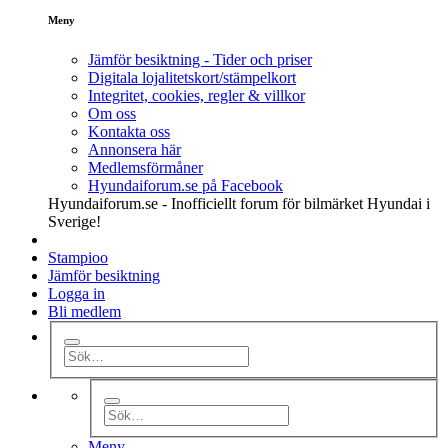
Meny
Jämför besiktning - Tider och priser
Digitala lojalitetskort/stämpelkort
Integritet, cookies, regler & villkor
Om oss
Kontakta oss
Annonsera här
Medlemsförmåner
Hyundaiforum.se på Facebook
Hyundaiforum.se - Inofficiellt forum för bilmärket Hyundai i
Sverige!
Stampioo
Jämför besiktning
Logga in
Bli medlem
Meny