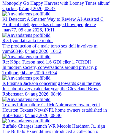
Monopoly Go Happy Harvest with Looney Tunes album'
Cjacker
,
07 aug 2026, 08:37
KI Detector: A Smarter Way to Review AI-Assisted C
Artificial intelligence has changed how people cre
mars77
,
05 aug 2026, 10:11
Re: hyundai santa fe motor
The production of a male torso sex doll involves m
vum66346
,
04 aug 2026, 10:12
Re: Köpa Tucson med 1,6 GDI eller 1,7CRDI?
In modern society, conversations around privacy, p
Trollpoe
,
04 aug 2026, 09:34
Is Frisman Jackson concerning towards gain the mas
Just about every calendar year, the Cleveland Brow
Robertsuar
,
04 aug 2026, 08:46
Texans Information: Cal McNair nearer toward getti
Houston Texans NewsNFL home owners established in
Robertsuar
,
04 aug 2026, 08:46
Buffalo Charges launch WR Mecole Hardman Jr., sign
The Buffalo Expenditures introduced a collection o