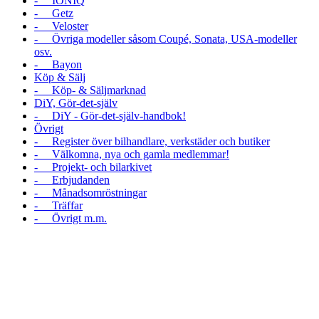
- IONIQ
- Getz
- Veloster
- Övriga modeller såsom Coupé, Sonata, USA-modeller
osv.
- Bayon
Köp & Sälj
- Köp- & Säljmarknad
DiY, Gör-det-själv
- DiY - Gör-det-själv-handbok!
Övrigt
- Register över bilhandlare, verkstäder och butiker
- Välkomna, nya och gamla medlemmar!
- Projekt- och bilarkivet
- Erbjudanden
- Månadsomröstningar
- Träffar
- Övrigt m.m.