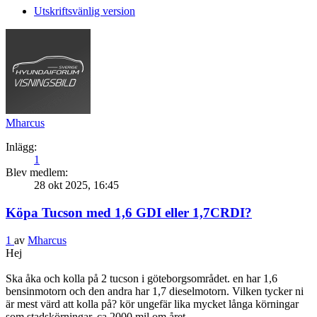
Utskriftsvänlig version
Mharcus
Inlägg:
1
Blev medlem:
28 okt 2025, 16:45
Köpa Tucson med 1,6 GDI eller 1,7CRDI?
1
av
Mharcus
Hej
Ska åka och kolla på 2 tucson i göteborgsområdet. en har 1,6
bensinmotorn och den andra har 1,7 dieselmotorn. Vilken tycker ni
är mest värd att kolla på? kör ungefär lika mycket långa körningar
som stadskörningar, ca 2000 mil om året.