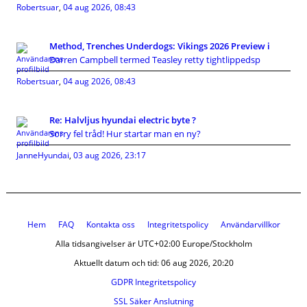
Robertsuar
,
04 aug 2026, 08:43
Method, Trenches Underdogs: Vikings 2026 Preview i
Darren Campbell termed Teasley retty tightlippedsp
Robertsuar
,
04 aug 2026, 08:43
Re: Halvljus hyundai electric byte ?
Sorry fel tråd! Hur startar man en ny?
JanneHyundai
,
03 aug 2026, 23:17
Hem
FAQ
Kontakta oss
Integritetspolicy
Användarvillkor
Alla tidsangivelser är UTC+02:00 Europe/Stockholm
Aktuellt datum och tid: 06 aug 2026, 20:20
GDPR Integritetspolicy
SSL Säker Anslutning