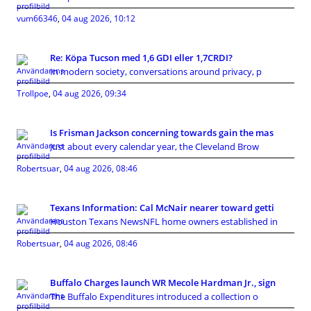
vum66346
,
04 aug 2026, 10:12
Re: Köpa Tucson med 1,6 GDI eller 1,7CRDI?
In modern society, conversations around privacy, p
Trollpoe
,
04 aug 2026, 09:34
Is Frisman Jackson concerning towards gain the mas
Just about every calendar year, the Cleveland Brow
Robertsuar
,
04 aug 2026, 08:46
Texans Information: Cal McNair nearer toward getti
Houston Texans NewsNFL home owners established in
Robertsuar
,
04 aug 2026, 08:46
Buffalo Charges launch WR Mecole Hardman Jr., sign
The Buffalo Expenditures introduced a collection o