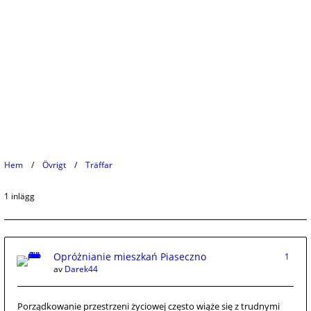
Hem
Övrigt
Träffar
1 inlägg
Opróżnianie mieszkań Piaseczno
1
av
Darek44
Porządkowanie przestrzeni życiowej często wiąże się z trudnymi