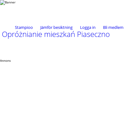
Stampioo
Jämför besiktning
Logga in
Bli medlem
Opróżnianie mieszkań Piaseczno
Annons