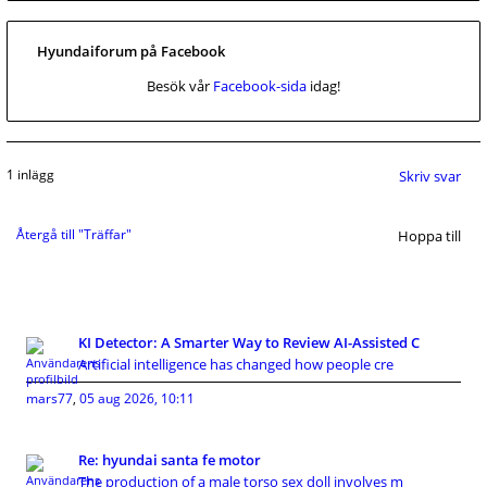
Hyundaiforum på Facebook
Besök vår
Facebook-sida
idag!
1 inlägg
Skriv svar
Återgå till "Träffar"
Hoppa till
KI Detector: A Smarter Way to Review AI-Assisted C
Artificial intelligence has changed how people cre
mars77
,
05 aug 2026, 10:11
Re: hyundai santa fe motor
The production of a male torso sex doll involves m