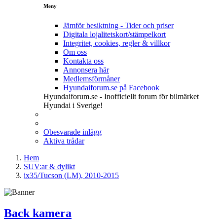
Meny
Jämför besiktning - Tider och priser
Digitala lojalitetskort/stämpelkort
Integritet, cookies, regler & villkor
Om oss
Kontakta oss
Annonsera här
Medlemsförmåner
Hyundaiforum.se på Facebook
Hyundaiforum.se - Inofficiellt forum för bilmärket
Hyundai i Sverige!
Obesvarade inlägg
Aktiva trådar
Hem
SUV:ar & dylikt
ix35/Tucson (LM), 2010-2015
Back kamera