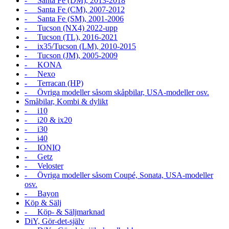
- Santa Fe (DM), 2013-2018
- Santa Fe (CM), 2007-2012
- Santa Fe (SM), 2001-2006
- Tucson (NX4) 2022-upp
- Tucson (TL), 2016-2021
- ix35/Tucson (LM), 2010-2015
- Tucson (JM), 2005-2009
- KONA
- Nexo
- Terracan (HP)
- Övriga modeller såsom skåpbilar, USA-modeller osv.
Småbilar, Kombi & dylikt
- i10
- i20 & ix20
- i30
- i40
- IONIQ
- Getz
- Veloster
- Övriga modeller såsom Coupé, Sonata, USA-modeller
osv.
- Bayon
Köp & Sälj
- Köp- & Säljmarknad
DiY, Gör-det-själv