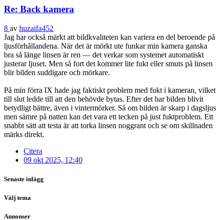
Re: Back kamera
8
av
huzaifa452
Jag har också märkt att bildkvaliteten kan variera en del beroende på
ljusförhållandena. När det är mörkt ute funkar min kamera ganska
bra så länge linsen är ren — det verkar som systemet automatiskt
justerar ljuset. Men så fort det kommer lite fukt eller smuts på linsen
blir bilden suddigare och mörkare.
På min förra IX hade jag faktiskt problem med fukt i kameran, vilket
till slut ledde till att den behövde bytas. Efter det har bilden blivit
betydligt bättre, även i vintermörker. Så om bilden är skarp i dagsljus
men sämre på natten kan det vara ett tecken på just fuktproblem. Ett
snabbt sätt att testa är att torka linsen noggrant och se om skillnaden
märks direkt.
Citera
09 okt 2025, 12:40
Senaste inlägg
Välj tema
Annonser