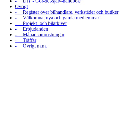
- DiY - Gör-det-själv-handbok!
Övrigt
- Register över bilhandlare, verkstäder och butiker
- Välkomna, nya och gamla medlemmar!
- Projekt- och bilarkivet
- Erbjudanden
- Månadsomröstningar
- Träffar
- Övrigt m.m.