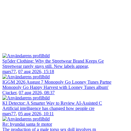
Sp5der Clothing: Why the Streetwear Brand Keeps Ge
Streetwear rarely stays still. New labels appear,
mars77
,
07 aug 2026, 15:18
IGGM 2026 August 7 Monopoly Go Looney Tunes Partne
Monopoly Go Happy Harvest with Looney Tunes album'
Cjacker
,
07 aug 2026, 08:37
KI Detector: A Smarter Way to Review AI-Assisted C
Artificial intelligence has changed how people cre
mars77
,
05 aug 2026, 10:11
Re: hyundai santa fe motor
The production of a male torso sex doll involves m