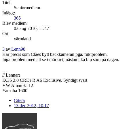
Titel:
Seniormedlem
Inlägg:
365
Blev medlem:
03 aug 2010, 11:47
Ort:
värmland
3
av
Lenn98
Har precis som Claes bytt backkameran pga. fuktproblem.
Inga problem med att se i mörkret, nästan lika bra som på dagen.
// Lennart
IX35 2.0 CRDi-R A6 Exclusive. Syndigt svart
VW Amarok -12
Yamaha 1600
Citera
13 dec 2012, 10:17