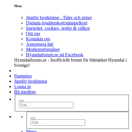
Meny
Jämför besiktning - Tider och priser
Digitala lojalitetskort/stämpelkort
Integritet, cookies, regler & villkor
Om oss
Kontakta oss
Annonsera här
Medlemsförmåner
Hyundaiforum.se på Facebook
Hyundaiforum.se - Inofficiellt forum för bilmärket Hyundai i
Sverige!
Stampioo
Jämför besiktning
Logga in
Bli medlem
Meny