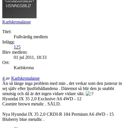
Karlskronalasse
Titel:
Fullvärdig medlem
Inlägg:
125
Blev medlem:
01 jul 2011, 18:33
Ort:
Karlskrona
4
av
Karlskronalasse
Än så länge inga problem med min , det verkar som den justerar in
sej själv efter ljusförhållandena . Däremot så blir den ju snabbt
smutsig och då är det ingen vidare vidare sikt.
Hyundai IX 35 2,0 Exclusive A6 4WD - 12
Casmire brown metalic . SÅLD.
Nya Hyundai IX 35 2,0 CRDI-R 184 Premium A6 4WD - 15
Bluberry blue metallic .