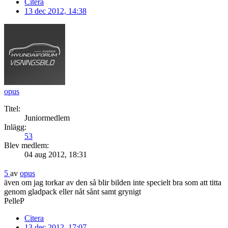
Citera
13 dec 2012, 14:38
opus
Titel:
Juniormedlem
Inlägg:
53
Blev medlem:
04 aug 2012, 18:31
5
av
opus
även om jag torkar av den så blir bilden inte specielt bra som att titta
genom gladpack eller nåt sånt samt grynigt
PelleP
Citera
13 dec 2012, 17:07