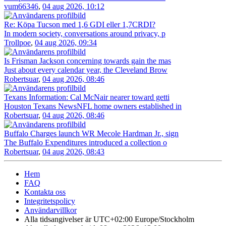
vum66346
,
04 aug 2026, 10:12
Re: Köpa Tucson med 1,6 GDI eller 1,7CRDI?
In modern society, conversations around privacy, p
Trollpoe
,
04 aug 2026, 09:34
Is Frisman Jackson concerning towards gain the mas
Just about every calendar year, the Cleveland Brow
Robertsuar
,
04 aug 2026, 08:46
Texans Information: Cal McNair nearer toward getti
Houston Texans NewsNFL home owners established in
Robertsuar
,
04 aug 2026, 08:46
Buffalo Charges launch WR Mecole Hardman Jr., sign
The Buffalo Expenditures introduced a collection o
Robertsuar
,
04 aug 2026, 08:43
Hem
FAQ
Kontakta oss
Integritetspolicy
Användarvillkor
Alla tidsangivelser är UTC+02:00 Europe/Stockholm