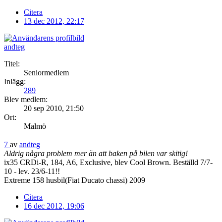
Citera
13 dec 2012, 22:17
andteg
Titel:
Seniormedlem
Inlägg:
289
Blev medlem:
20 sep 2010, 21:50
Ort:
Malmö
7
av
andteg
Aldrig några problem mer än att baken på bilen var skitig!
ix35 CRDi-R, 184, A6, Exclusive, blev Cool Brown. Beställd 7/7-
10 - lev. 23/6-11!!
Extreme 158 husbil(Fiat Ducato chassi) 2009
Citera
16 dec 2012, 19:06