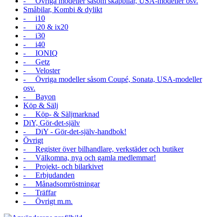
- Övriga modeller såsom skåpbilar, USA-modeller osv.
Småbilar, Kombi & dylikt
- i10
- i20 & ix20
- i30
- i40
- IONIQ
- Getz
- Veloster
- Övriga modeller såsom Coupé, Sonata, USA-modeller
osv.
- Bayon
Köp & Sälj
- Köp- & Säljmarknad
DiY, Gör-det-själv
- DiY - Gör-det-själv-handbok!
Övrigt
- Register över bilhandlare, verkstäder och butiker
- Välkomna, nya och gamla medlemmar!
- Projekt- och bilarkivet
- Erbjudanden
- Månadsomröstningar
- Träffar
- Övrigt m.m.