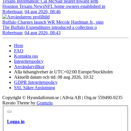
Texans Information: Cal McNair nearer toward getti
Houston Texans NewsNFL home owners established in
Robertsuar
,
04 aug 2026, 08:46
Buffalo Charges launch WR Mecole Hardman Jr., sign
The Buffalo Expenditures introduced a collection o
Robertsuar
,
04 aug 2026, 08:43
Hem
FAQ
Kontakta oss
Integritetspolicy
Användarvillkor
Alla tidsangivelser är UTC+02:00 Europe/Stockholm
Aktuellt datum och tid: 08 aug 2026, 10:32
GDPR Integritetspolicy
SSL Säker Anslutning
Copyright © Hyundaiforum.se | Allvia AB | Org.nr 559490-9235
Ravaio Theme by
Gramziu
Logga in