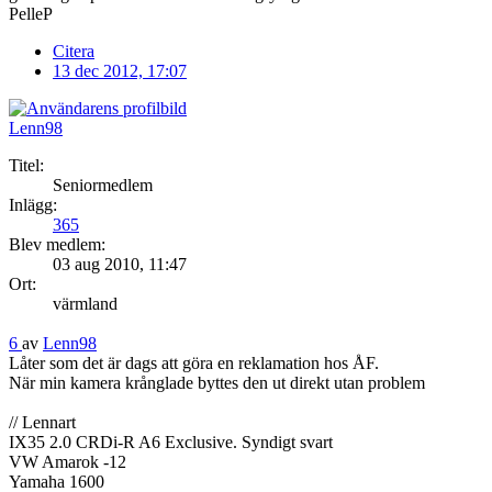
PelleP
Citera
13 dec 2012, 17:07
Lenn98
Titel:
Seniormedlem
Inlägg:
365
Blev medlem:
03 aug 2010, 11:47
Ort:
värmland
6
av
Lenn98
Låter som det är dags att göra en reklamation hos ÅF.
När min kamera krånglade byttes den ut direkt utan problem
// Lennart
IX35 2.0 CRDi-R A6 Exclusive. Syndigt svart
VW Amarok -12
Yamaha 1600