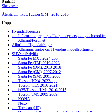
8 inlägg
Skriv svar
Återgå till "ix35/Tucson (LM), 2010-2015"
Hoppa till
HyundaiForum.se
- Information, regler, villkor, integritetspolicy och cookies
- Allmänt/Forumet
Allmänna Hyundaifrågor
- Allmänna frågor om Hyundais modellsortiment
SUV:ar & dylikt
- Santa Fe MX5 2024-upp
- Santa Fe (TM) 2019-2023
- Santa Fe (DM), 2013-2018
- Santa Fe (CM), 2007-2012
- Santa Fe (SM), 2001-2006
- Tucson (NX4) 2022-upp
- Tucson (TL), 2016-2021
- ix35/Tucson (LM), 2010-2015
- Tucson (JM), 2005-2009
- KONA
- Nexo
- Terracan (HP)