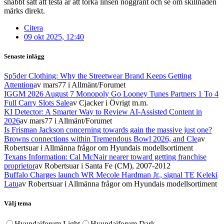
snabbt sätt att testa är att torka linsen noggrant och se om skillnaden
märks direkt.
Citera
09 okt 2025, 12:40
Senaste inlägg
Sp5der Clothing: Why the Streetwear Brand Keeps Getting
Attention
av mars77
i Allmänt/Forumet
IGGM 2026 August 7 Monopoly Go Looney Tunes Partners 1 To 4
Full Carry Slots Sale
av Cjacker
i Övrigt m.m.
KI Detector: A Smarter Way to Review AI-Assisted Content in
2026
av mars77
i Allmänt/Forumet
Is Frisman Jackson concerning towards gain the massive just one?
Browns connections within Tremendous Bowl 2026, and Cle
av
Robertsuar
i Allmänna frågor om Hyundais modellsortiment
Texans Information: Cal McNair nearer toward getting franchise
proprietor
av Robertsuar
i Santa Fe (CM), 2007-2012
Buffalo Charges launch WR Mecole Hardman Jr., signal TE Keleki
Latu
av Robertsuar
i Allmänna frågor om Hyundais modellsortiment
Välj tema
Hyundaiforum Light
Hyundaiforum Dark