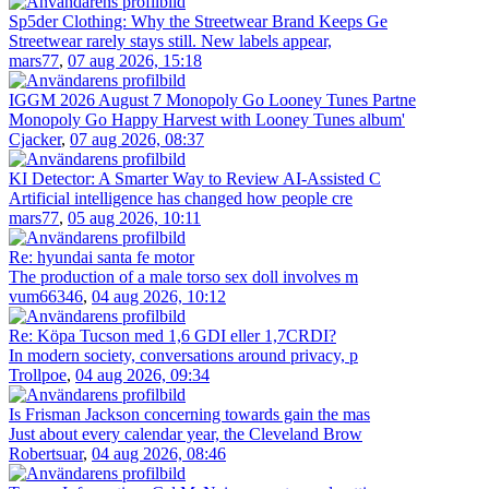
Sp5der Clothing: Why the Streetwear Brand Keeps Ge
Streetwear rarely stays still. New labels appear,
mars77
,
07 aug 2026, 15:18
IGGM 2026 August 7 Monopoly Go Looney Tunes Partne
Monopoly Go Happy Harvest with Looney Tunes album'
Cjacker
,
07 aug 2026, 08:37
KI Detector: A Smarter Way to Review AI-Assisted C
Artificial intelligence has changed how people cre
mars77
,
05 aug 2026, 10:11
Re: hyundai santa fe motor
The production of a male torso sex doll involves m
vum66346
,
04 aug 2026, 10:12
Re: Köpa Tucson med 1,6 GDI eller 1,7CRDI?
In modern society, conversations around privacy, p
Trollpoe
,
04 aug 2026, 09:34
Is Frisman Jackson concerning towards gain the mas
Just about every calendar year, the Cleveland Brow
Robertsuar
,
04 aug 2026, 08:46