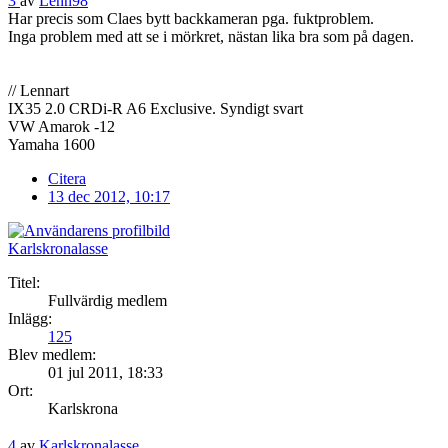
3
av
Lenn98
Har precis som Claes bytt backkameran pga. fuktproblem.
Inga problem med att se i mörkret, nästan lika bra som på dagen.
// Lennart
IX35 2.0 CRDi-R A6 Exclusive. Syndigt svart
VW Amarok -12
Yamaha 1600
Citera
13 dec 2012, 10:17
Karlskronalasse
Titel:
Fullvärdig medlem
Inlägg:
125
Blev medlem:
01 jul 2011, 18:33
Ort:
Karlskrona
4
av
Karlskronalasse