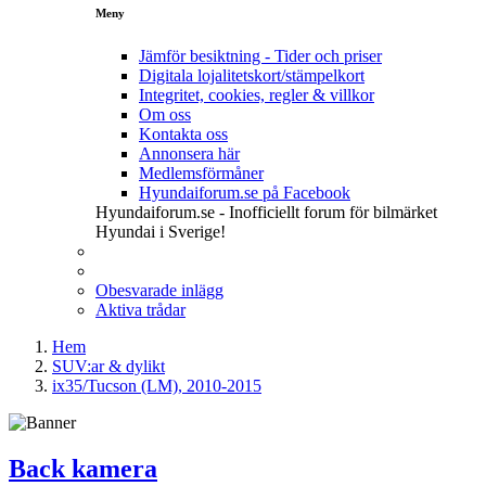
Meny
Jämför besiktning - Tider och priser
Digitala lojalitetskort/stämpelkort
Integritet, cookies, regler & villkor
Om oss
Kontakta oss
Annonsera här
Medlemsförmåner
Hyundaiforum.se på Facebook
Hyundaiforum.se - Inofficiellt forum för bilmärket
Hyundai i Sverige!
Obesvarade inlägg
Aktiva trådar
Hem
SUV:ar & dylikt
ix35/Tucson (LM), 2010-2015
Back kamera