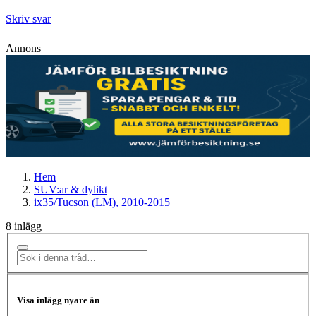
Skriv svar
Annons
Hem
SUV:ar & dylikt
ix35/Tucson (LM), 2010-2015
8 inlägg
Visa inlägg nyare än