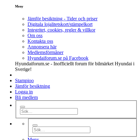
Meny
Jämför besiktning - Tider och priser
Digitala lojalitetskort/stämpelkort
Integritet, cookies, regler & villkor
Om oss
Kontakta oss
Annonsera här
Medlemsförmåner
Hyundaiforum.se på Facebook
Hyundaiforum.se - Inofficiellt forum för bilmärket Hyundai i
Sverige!
Stampioo
Jämför besiktning
Logga in
Bli medlem
Meny