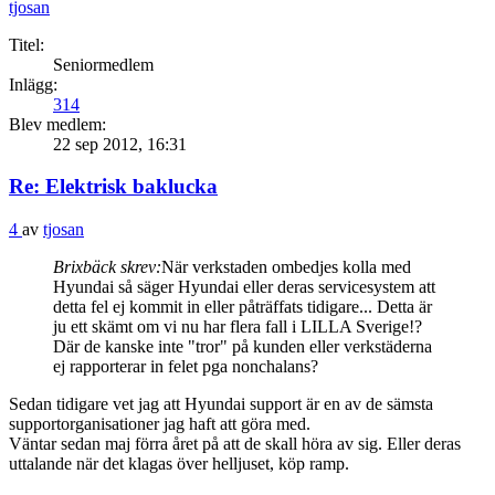
tjosan
Titel:
Seniormedlem
Inlägg:
314
Blev medlem:
22 sep 2012, 16:31
Re: Elektrisk baklucka
4
av
tjosan
Brixbäck skrev:
När verkstaden ombedjes kolla med
Hyundai så säger Hyundai eller deras servicesystem att
detta fel ej kommit in eller påträffats tidigare... Detta är
ju ett skämt om vi nu har flera fall i LILLA Sverige!?
Där de kanske inte "tror" på kunden eller verkstäderna
ej rapporterar in felet pga nonchalans?
Sedan tidigare vet jag att Hyundai support är en av de sämsta
supportorganisationer jag haft att göra med.
Väntar sedan maj förra året på att de skall höra av sig. Eller deras
uttalande när det klagas över helljuset, köp ramp.