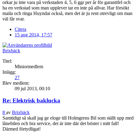
orkar ju inte vara på verkstaden 4, 5, 6 ggr per år för garantifel och
ha en verkstad som man upplever tar en inte på allvar. Har försökt
maila och ringa Huyndai också, men det är ju rent otrevligt om man
väl får svar.
Citera
15 aug 2014, 17:57
Brixbäck
Titel:
Miniormedlem
Inlägg:
27
Blev medlem:
09 jul 2013, 00:10
Re: Elektrisk baklucka
8
av
Brixbäck
Samtidigt så skall jag ge eloge till Holmgrens Bil som ställt upp med
lånebilen och bra service, det är inte där det brister i mitt fall!
Därmed förtydligat!