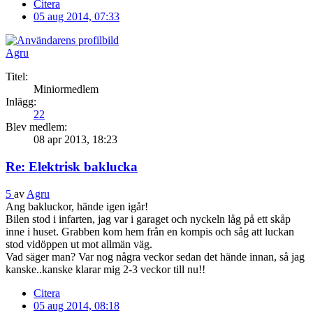
Citera
05 aug 2014, 07:33
Agru
Titel:
Miniormedlem
Inlägg:
22
Blev medlem:
08 apr 2013, 18:23
Re: Elektrisk baklucka
5
av
Agru
Ang bakluckor, hände igen igår!
Bilen stod i infarten, jag var i garaget och nyckeln låg på ett skåp
inne i huset. Grabben kom hem från en kompis och såg att luckan
stod vidöppen ut mot allmän väg.
Vad säger man? Var nog några veckor sedan det hände innan, så jag
kanske..kanske klarar mig 2-3 veckor till nu!!
Citera
05 aug 2014, 08:18