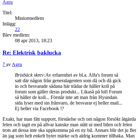
Agru
Titel:
Miniormedlem
Inlägg:
22
Blev medlem:
08 apr 2013, 18:23
Re: Elektrisk baklucka
7
av
Agru
Brixbäck skrev:
Av erfarenhet av bl.a. Alfa's forum så
satt där någon från generalagenten som då och då gick
in och besvarade sådana här trådar de håller koll på
forum som gäller deras produkt... Likaså på hifi Forum
så håller de koll... Förstår inte att man från Hyundais
sida lyser med sin frånvaro, de besvarar ej heller mail...
Ej heller via Facebook !?
Exakt, har man fått support, förståelse och om någon försökt åtgärda
felen och tagit en på allvar kanske man stått ut med bilen och felen
trots att dessa inte ska uppkomma på en ny bil. Annars blir det ju fler
än jag som helt enkelt byter märke och aldrig kommer tillbaka. Man