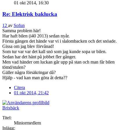
01 okt 2014, 16:30
Re: Elektrisk baklucka
12
av
Sofun
Samma problem här!
Har haft bilen (i40 2013) sedan nyår.
Första gången det hände var vi i slalombacken och det snöade.
Gissa om jag blev förvånad!
Som tur var var det kall snö som jag kunde sopa ur bilen.
Sedan har det hänt på jobbet fler gånger.
Men vad händer om luckan går upp på stan och man får bilen
tömd/stulen?
Gäller några försäkringar då?
Hjälp - vad kan man göra åt detta??
Citera
01 okt 2014, 21:42
Brixbäck
Titel:
Miniormedlem
Inlägg: