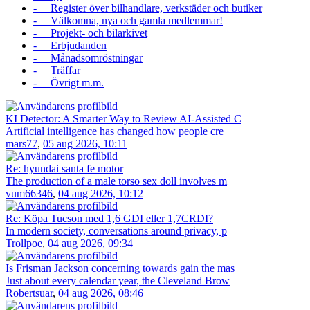
- Register över bilhandlare, verkstäder och butiker
- Välkomna, nya och gamla medlemmar!
- Projekt- och bilarkivet
- Erbjudanden
- Månadsomröstningar
- Träffar
- Övrigt m.m.
KI Detector: A Smarter Way to Review AI-Assisted C
Artificial intelligence has changed how people cre
mars77
,
05 aug 2026, 10:11
Re: hyundai santa fe motor
The production of a male torso sex doll involves m
vum66346
,
04 aug 2026, 10:12
Re: Köpa Tucson med 1,6 GDI eller 1,7CRDI?
In modern society, conversations around privacy, p
Trollpoe
,
04 aug 2026, 09:34
Is Frisman Jackson concerning towards gain the mas
Just about every calendar year, the Cleveland Brow
Robertsuar
,
04 aug 2026, 08:46