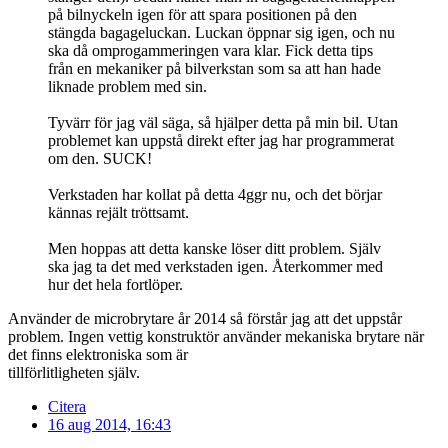
på bilnyckeln igen för att spara positionen på den
stängda bagageluckan. Luckan öppnar sig igen, och nu
ska då omprogammeringen vara klar. Fick detta tips
från en mekaniker på bilverkstan som sa att han hade
liknade problem med sin.
Tyvärr för jag väl säga, så hjälper detta på min bil. Utan
problemet kan uppstå direkt efter jag har programmerat
om den. SUCK!
Verkstaden har kollat på detta 4ggr nu, och det börjar
kännas rejält tröttsamt.
Men hoppas att detta kanske löser ditt problem. Själv
ska jag ta det med verkstaden igen. Återkommer med
hur det hela fortlöper.
Använder de microbrytare år 2014 så förstår jag att det uppstår
problem. Ingen vettig konstruktör använder mekaniska brytare när
det finns elektroniska som är
tillförlitligheten själv.
Citera
16 aug 2014, 16:43