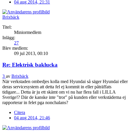
04 aug 2014, 21:31
Brixbäck
Titel:
Miniormedlem
Inlägg:
27
Blev medlem:
09 jul 2013, 00:10
Re: Elektrisk baklucka
3
av
Brixbäck
När verkstaden ombedjes kolla med Hyundai så säger Hyundai eller
deras servicesystem att detta fel ej kommit in eller påträffats
tidigare... Detta är ju ett skämt om vi nu har flera fall i LILLA
Sverige!? Där de kanske inte "tror" på kunden eller verkstäderna ej
rapporterar in felet pga nonchalans?
Citera
04 aug 2014, 21:46