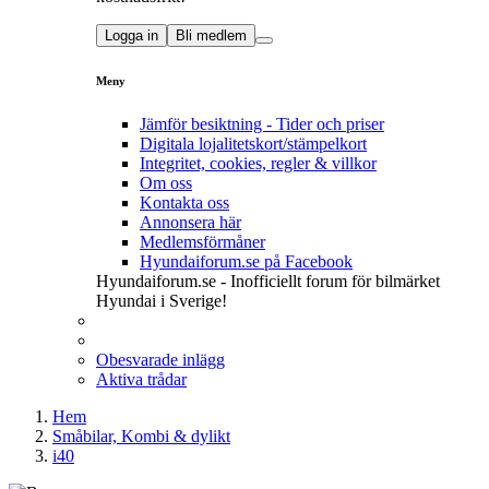
Logga in
Bli medlem
Meny
Jämför besiktning - Tider och priser
Digitala lojalitetskort/stämpelkort
Integritet, cookies, regler & villkor
Om oss
Kontakta oss
Annonsera här
Medlemsförmåner
Hyundaiforum.se på Facebook
Hyundaiforum.se - Inofficiellt forum för bilmärket
Hyundai i Sverige!
Obesvarade inlägg
Aktiva trådar
Hem
Småbilar, Kombi & dylikt
i40