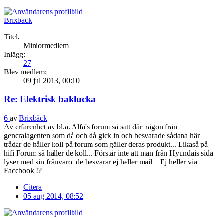
Brixbäck
Titel:
Miniormedlem
Inlägg:
27
Blev medlem:
09 jul 2013, 00:10
Re: Elektrisk baklucka
6
av
Brixbäck
Av erfarenhet av bl.a. Alfa's forum så satt där någon från
generalagenten som då och då gick in och besvarade sådana här
trådar de håller koll på forum som gäller deras produkt... Likaså på
hifi Forum så håller de koll... Förstår inte att man från Hyundais sida
lyser med sin frånvaro, de besvarar ej heller mail... Ej heller via
Facebook !?
Citera
05 aug 2014, 08:52