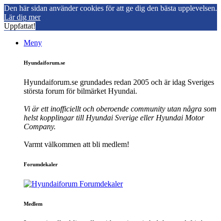
Den här sidan använder cookies för att ge dig den bästa upplevelsen.
Lär dig mer
Uppfattat!
Meny
Hyundaiforum.se
Hyundaiforum.se grundades redan 2005 och är idag Sveriges
största forum för bilmärket Hyundai.
Vi är ett inofficiellt och oberoende community utan några som
helst kopplingar till Hyundai Sverige eller Hyundai Motor
Company.
Varmt välkommen att bli medlem!
Forumdekaler
Medlem