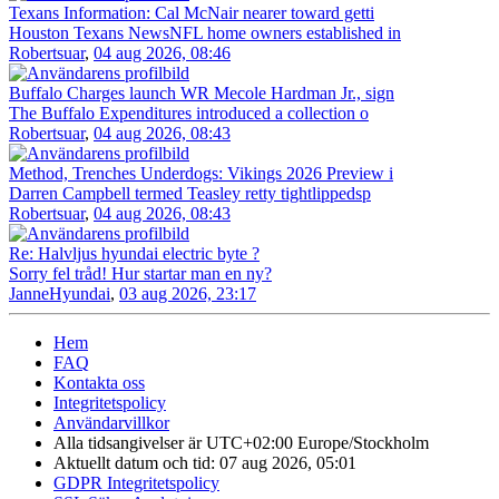
Texans Information: Cal McNair nearer toward getti
Houston Texans NewsNFL home owners established in
Robertsuar
,
04 aug 2026, 08:46
Buffalo Charges launch WR Mecole Hardman Jr., sign
The Buffalo Expenditures introduced a collection o
Robertsuar
,
04 aug 2026, 08:43
Method, Trenches Underdogs: Vikings 2026 Preview i
Darren Campbell termed Teasley retty tightlippedsp
Robertsuar
,
04 aug 2026, 08:43
Re: Halvljus hyundai electric byte ?
Sorry fel tråd! Hur startar man en ny?
JanneHyundai
,
03 aug 2026, 23:17
Hem
FAQ
Kontakta oss
Integritetspolicy
Användarvillkor
Alla tidsangivelser är UTC+02:00 Europe/Stockholm
Aktuellt datum och tid: 07 aug 2026, 05:01
GDPR Integritetspolicy