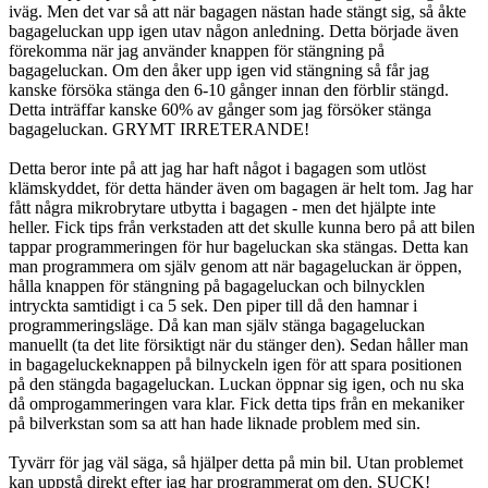
iväg. Men det var så att när bagagen nästan hade stängt sig, så åkte
bagageluckan upp igen utav någon anledning. Detta började även
förekomma när jag använder knappen för stängning på
bagageluckan. Om den åker upp igen vid stängning så får jag
kanske försöka stänga den 6-10 gånger innan den förblir stängd.
Detta inträffar kanske 60% av gånger som jag försöker stänga
bagageluckan. GRYMT IRRETERANDE!
Detta beror inte på att jag har haft något i bagagen som utlöst
klämskyddet, för detta händer även om bagagen är helt tom. Jag har
fått några mikrobrytare utbytta i bagagen - men det hjälpte inte
heller. Fick tips från verkstaden att det skulle kunna bero på att bilen
tappar programmeringen för hur bageluckan ska stängas. Detta kan
man programmera om själv genom att när bagageluckan är öppen,
hålla knappen för stängning på bagageluckan och bilnycklen
intryckta samtidigt i ca 5 sek. Den piper till då den hamnar i
programmeringsläge. Då kan man själv stänga bagageluckan
manuellt (ta det lite försiktigt när du stänger den). Sedan håller man
in bagageluckeknappen på bilnyckeln igen för att spara positionen
på den stängda bagageluckan. Luckan öppnar sig igen, och nu ska
då omprogammeringen vara klar. Fick detta tips från en mekaniker
på bilverkstan som sa att han hade liknade problem med sin.
Tyvärr för jag väl säga, så hjälper detta på min bil. Utan problemet
kan uppstå direkt efter jag har programmerat om den. SUCK!