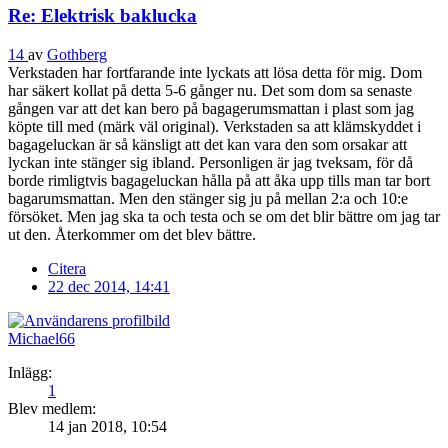
Re: Elektrisk baklucka
14
av
Gothberg
Verkstaden har fortfarande inte lyckats att lösa detta för mig. Dom
har säkert kollat på detta 5-6 gånger nu. Det som dom sa senaste
gången var att det kan bero på bagagerumsmattan i plast som jag
köpte till med (märk väl original). Verkstaden sa att klämskyddet i
bagageluckan är så känsligt att det kan vara den som orsakar att
lyckan inte stänger sig ibland. Personligen är jag tveksam, för då
borde rimligtvis bagageluckan hålla på att åka upp tills man tar bort
bagarumsmattan. Men den stänger sig ju på mellan 2:a och 10:e
försöket. Men jag ska ta och testa och se om det blir bättre om jag tar
ut den. Återkommer om det blev bättre.
Citera
22 dec 2014, 14:41
Michael66
Inlägg:
1
Blev medlem:
14 jan 2018, 10:54