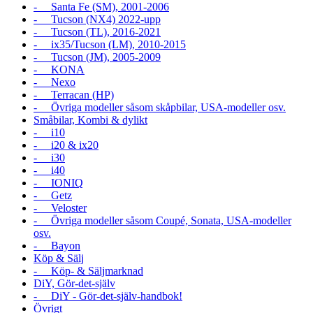
- Santa Fe (SM), 2001-2006
- Tucson (NX4) 2022-upp
- Tucson (TL), 2016-2021
- ix35/Tucson (LM), 2010-2015
- Tucson (JM), 2005-2009
- KONA
- Nexo
- Terracan (HP)
- Övriga modeller såsom skåpbilar, USA-modeller osv.
Småbilar, Kombi & dylikt
- i10
- i20 & ix20
- i30
- i40
- IONIQ
- Getz
- Veloster
- Övriga modeller såsom Coupé, Sonata, USA-modeller
osv.
- Bayon
Köp & Sälj
- Köp- & Säljmarknad
DiY, Gör-det-själv
- DiY - Gör-det-själv-handbok!
Övrigt