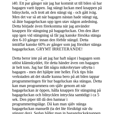
i40. Ett par gånger när jag har kommit ut till bilen så har
bagagen varit öppen. Jag stängt luckan med knappen på
bilnyckeln, och trott att den stängt sig - och gått iväg.
Men det var så att när bagagen nästan hade stängt sig,
så åkte bagageluckan upp igen utav någon anledning.
Detta började även förekomma när jag använder
knappen för stängning på bagageluckan. Om den åker
upp igen vid stängning så får jag kanske försöka stänga
den 6-10 gånger innan den förblir stängd. Detta
inträffar kanske 60% av gånger som jag försöker stänga
bagageluckan. GRYMT IRRETERANDE!
Detta beror inte på att jag har haft något i bagagen som
utlöst klämskyddet, för detta händer även om bagagen
är helt tom. Jag har fått några mikrobrytare utbytta i
bagagen - men det hjälpte inte heller. Fick tips från
verkstaden att det skulle kunna bero på att bilen tappar
programmeringen för hur bageluckan ska stängas. Detta
kan man programmera om själv genom att när
bagageluckan är öppen, hålla knappen för stängning på
bagageluckan och bilnycklen intryckta samtidigt i ca 5
sek. Den piper till då den hamnar i
programmeringsläge. Då kan man själv stänga
bagageluckan manuellt (ta det lite försiktigt när du
stänger den). Sedan håller man in bagageluckeknappen