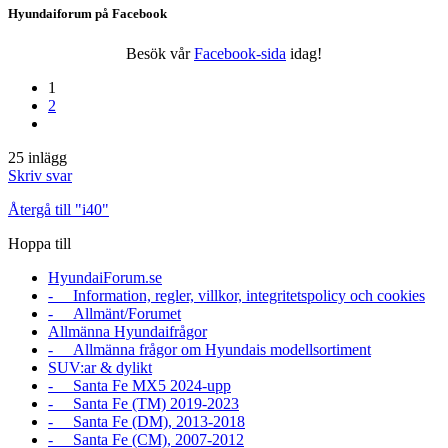
Hyundaiforum på Facebook
Besök vår
Facebook-sida
idag!
1
2
25 inlägg
Skriv svar
Återgå till "i40"
Hoppa till
HyundaiForum.se
- Information, regler, villkor, integritetspolicy och cookies
- Allmänt/Forumet
Allmänna Hyundaifrågor
- Allmänna frågor om Hyundais modellsortiment
SUV:ar & dylikt
- Santa Fe MX5 2024-upp
- Santa Fe (TM) 2019-2023
- Santa Fe (DM), 2013-2018
- Santa Fe (CM), 2007-2012