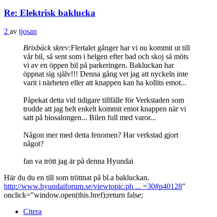
Re: Elektrisk baklucka
2
av
tjosan
Brixbäck skrev:
Flertalet gånger har vi nu kommit ut till
vår bil, så sent som i helgen efter bad och skoj så möts
vi av en öppen bil på parkeringen. Bakluckan har
öppnat sig själv!!! Denna gång vet jag att nyckeln inte
varit i närheten eller att knappen kan ha kollits emot...
Påpekat detta vid tidigare tillfälle för Verkstaden som
trodde att jag helt enkelt kommit emot knappen när vi
satt på biosalongen... Bilen full med varor...
Någon mer med detta fenomen? Har verkstad gjort
något?
fan va trött jag är på denna Hyundai
Här du du en till som tröttnat på bl.a bakluckan.
http://www.hyundaiforum.se/viewtopic.ph ... =30#p40128
"
onclick="window.open(this.href);return false;
Citera