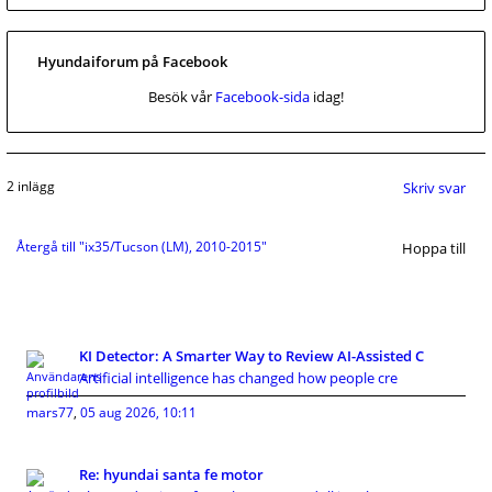
Hyundaiforum på Facebook
Besök vår
Facebook-sida
idag!
2 inlägg
Skriv svar
Återgå till "ix35/Tucson (LM), 2010-2015"
Hoppa till
KI Detector: A Smarter Way to Review AI-Assisted C
Artificial intelligence has changed how people cre
mars77
,
05 aug 2026, 10:11
Re: hyundai santa fe motor