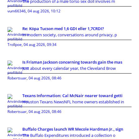
The production of a male torso sex doll involves m
vum66346
,
04 aug 2026, 10:12
Re: Köpa Tucson med 1,6 GDI eller 1,7CRDI?
In modern society, conversations around privacy, p
Trollpoe
,
04 aug 2026, 09:34
Is Frisman Jackson concerning towards gain the mas
Just about every calendar year, the Cleveland Brow
Robertsuar
,
04 aug 2026, 08:46
Texans Information: Cal McNair nearer toward getti
Houston Texans NewsNFL home owners established in
Robertsuar
,
04 aug 2026, 08:46
Buffalo Charges launch WR Mecole Hardman Jr., sign
The Buffalo Expenditures introduced a collection o