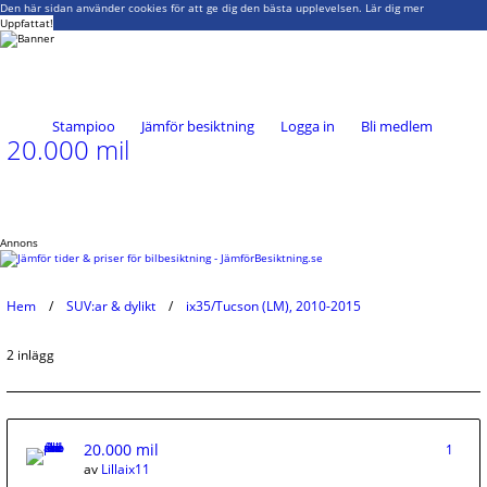
Den här sidan använder cookies för att ge dig den bästa upplevelsen.
Lär dig mer
Uppfattat!
Stampioo
Jämför besiktning
Logga in
Bli medlem
20.000 mil
Annons
Hem
SUV:ar & dylikt
ix35/Tucson (LM), 2010-2015
2 inlägg
20.000 mil
1
av
Lillaix11