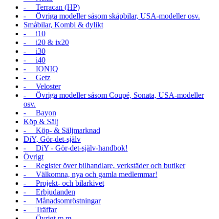
- Terracan (HP)
- Övriga modeller såsom skåpbilar, USA-modeller osv.
Småbilar, Kombi & dylikt
- i10
- i20 & ix20
- i30
- i40
- IONIQ
- Getz
- Veloster
- Övriga modeller såsom Coupé, Sonata, USA-modeller
osv.
- Bayon
Köp & Sälj
- Köp- & Säljmarknad
DiY, Gör-det-själv
- DiY - Gör-det-själv-handbok!
Övrigt
- Register över bilhandlare, verkstäder och butiker
- Välkomna, nya och gamla medlemmar!
- Projekt- och bilarkivet
- Erbjudanden
- Månadsomröstningar
- Träffar
- Övrigt m.m.