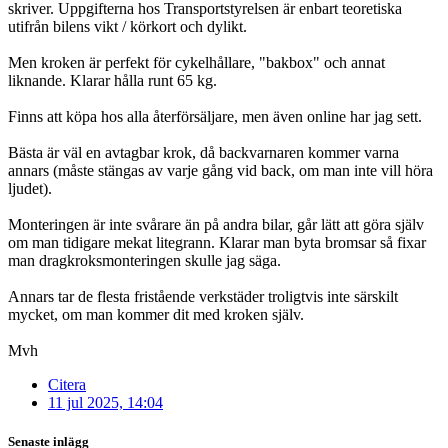
skriver. Uppgifterna hos Transportstyrelsen är enbart teoretiska
utifrån bilens vikt / körkort och dylikt.
Men kroken är perfekt för cykelhållare, "bakbox" och annat
liknande. Klarar hålla runt 65 kg.
Finns att köpa hos alla återförsäljare, men även online har jag sett.
Bästa är väl en avtagbar krok, då backvarnaren kommer varna
annars (måste stängas av varje gång vid back, om man inte vill höra
ljudet).
Monteringen är inte svårare än på andra bilar, går lätt att göra själv
om man tidigare mekat litegrann. Klarar man byta bromsar så fixar
man dragkroksmonteringen skulle jag säga.
Annars tar de flesta fristående verkstäder troligtvis inte särskilt
mycket, om man kommer dit med kroken själv.
Mvh
Citera
11 jul 2025, 14:04
Senaste inlägg