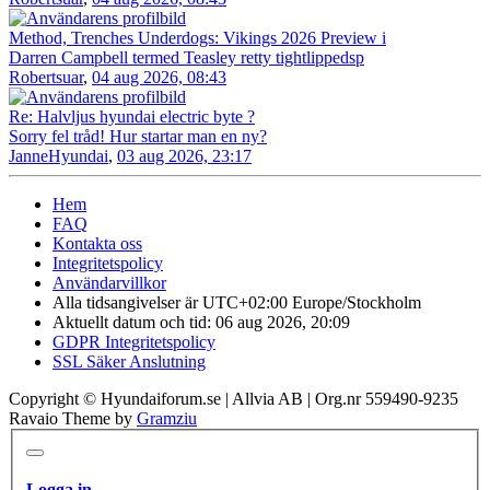
Method, Trenches Underdogs: Vikings 2026 Preview i
Darren Campbell termed Teasley retty tightlippedsp
Robertsuar
,
04 aug 2026, 08:43
Re: Halvljus hyundai electric byte ?
Sorry fel tråd! Hur startar man en ny?
JanneHyundai
,
03 aug 2026, 23:17
Hem
FAQ
Kontakta oss
Integritetspolicy
Användarvillkor
Alla tidsangivelser är UTC+02:00 Europe/Stockholm
Aktuellt datum och tid: 06 aug 2026, 20:09
GDPR Integritetspolicy
SSL Säker Anslutning
Copyright © Hyundaiforum.se | Allvia AB | Org.nr 559490-9235
Ravaio Theme by
Gramziu
Logga in