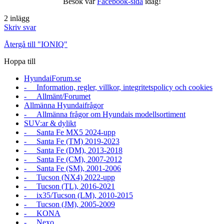
Besök vår
Facebook-sida
idag!
2 inlägg
Skriv svar
Återgå till "IONIQ"
Hoppa till
HyundaiForum.se
- Information, regler, villkor, integritetspolicy och cookies
- Allmänt/Forumet
Allmänna Hyundaifrågor
- Allmänna frågor om Hyundais modellsortiment
SUV:ar & dylikt
- Santa Fe MX5 2024-upp
- Santa Fe (TM) 2019-2023
- Santa Fe (DM), 2013-2018
- Santa Fe (CM), 2007-2012
- Santa Fe (SM), 2001-2006
- Tucson (NX4) 2022-upp
- Tucson (TL), 2016-2021
- ix35/Tucson (LM), 2010-2015
- Tucson (JM), 2005-2009
- KONA
- Nexo