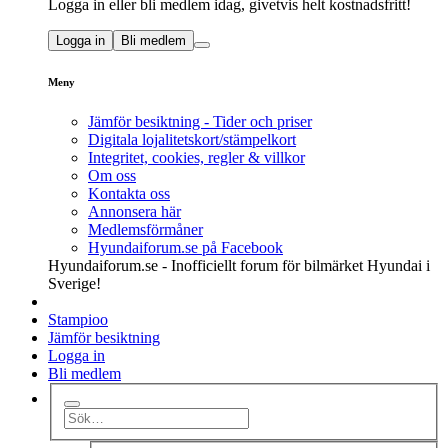
Logga in eller bli medlem idag, givetvis helt kostnadsfritt!
Logga in
Bli medlem
Meny
Jämför besiktning - Tider och priser
Digitala lojalitetskort/stämpelkort
Integritet, cookies, regler & villkor
Om oss
Kontakta oss
Annonsera här
Medlemsförmåner
Hyundaiforum.se på Facebook
Hyundaiforum.se - Inofficiellt forum för bilmärket Hyundai i
Sverige!
Stampioo
Jämför besiktning
Logga in
Bli medlem