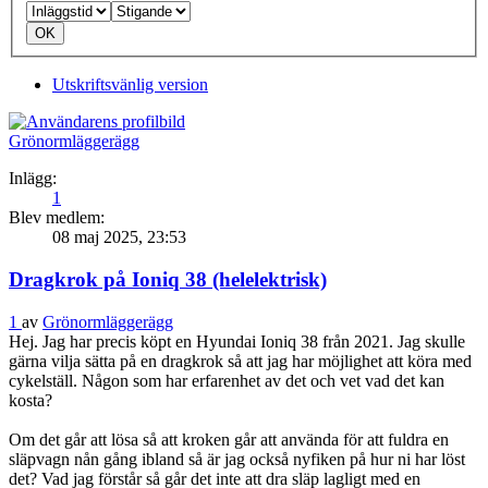
Utskriftsvänlig version
Grönormläggerägg
Inlägg:
1
Blev medlem:
08 maj 2025, 23:53
Dragkrok på Ioniq 38 (helelektrisk)
1
av
Grönormläggerägg
Hej. Jag har precis köpt en Hyundai Ioniq 38 från 2021. Jag skulle
gärna vilja sätta på en dragkrok så att jag har möjlighet att köra med
cykelställ. Någon som har erfarenhet av det och vet vad det kan
kosta?
Om det går att lösa så att kroken går att använda för att fuldra en
släpvagn nån gång ibland så är jag också nyfiken på hur ni har löst
det? Vad jag förstår så går det inte att dra släp lagligt med en