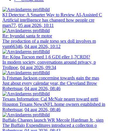
KI Detector: A Smarter Way to Review AI-Assisted C
Artificial intelligence has changed how people cre
mars77
,
05 aug 2026, 10:11
Re: hyundai santa fe motor
The production of a male torso sex doll involves m
vum66346
,
04 aug 2026, 10:12
Re: Köpa Tucson med 1,6 GDI eller 1,7CRDI?
In modern society, conversations around privacy, p
Trollpoe
,
04 aug 2026, 09:34
Is Frisman Jackson concerning towards gain the mas
Just about every calendar year, the Cleveland Brow
Robertsuar
,
04 aug 2026, 08:46
Texans Information: Cal McNair nearer toward getti
Houston Texans NewsNFL home owners established in
Robertsuar
,
04 aug 2026, 08:46
Buffalo Charges launch WR Mecole Hardman Jr., sign
The Buffalo Expenditures introduced a collection o
Robertsuar
,
04 aug 2026, 08:43