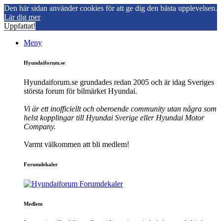
Den här sidan använder cookies för att ge dig den bästa upplevelsen.
Lär dig mer
Uppfattat!
Meny
Hyundaiforum.se
Hyundaiforum.se grundades redan 2005 och är idag Sveriges
största forum för bilmärket Hyundai.
Vi är ett inofficiellt och oberoende community utan några som
helst kopplingar till Hyundai Sverige eller Hyundai Motor
Company.
Varmt välkommen att bli medlem!
Forumdekaler
Medlem