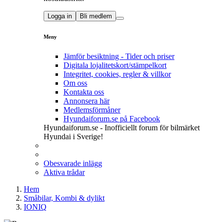
Logga in
Bli medlem
Meny
Jämför besiktning - Tider och priser
Digitala lojalitetskort/stämpelkort
Integritet, cookies, regler & villkor
Om oss
Kontakta oss
Annonsera här
Medlemsförmåner
Hyundaiforum.se på Facebook
Hyundaiforum.se - Inofficiellt forum för bilmärket
Hyundai i Sverige!
Obesvarade inlägg
Aktiva trådar
Hem
Småbilar, Kombi & dylikt
IONIQ