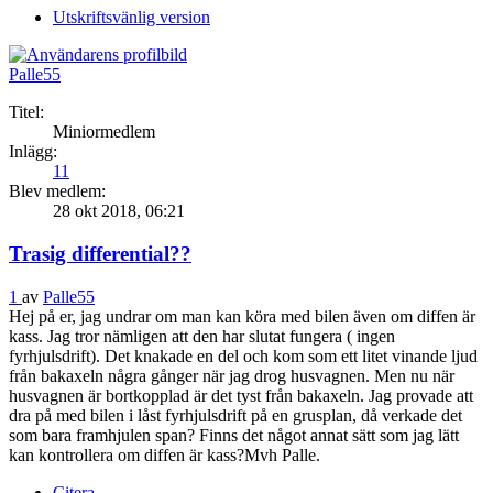
Utskriftsvänlig version
Palle55
Titel:
Miniormedlem
Inlägg:
11
Blev medlem:
28 okt 2018, 06:21
Trasig differential??
1
av
Palle55
Hej på er, jag undrar om man kan köra med bilen även om diffen är
kass. Jag tror nämligen att den har slutat fungera ( ingen
fyrhjulsdrift). Det knakade en del och kom som ett litet vinande ljud
från bakaxeln några gånger när jag drog husvagnen. Men nu när
husvagnen är bortkopplad är det tyst från bakaxeln. Jag provade att
dra på med bilen i låst fyrhjulsdrift på en grusplan, då verkade det
som bara framhjulen span? Finns det något annat sätt som jag lätt
kan kontrollera om diffen är kass?Mvh Palle.
Citera