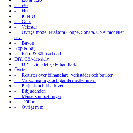
- i20 & ix20
- i30
- i40
- IONIQ
- Getz
- Veloster
- Övriga modeller såsom Coupé, Sonata, USA-modeller
osv.
- Bayon
Köp & Sälj
- Köp- & Säljmarknad
DiY, Gör-det-själv
- DiY - Gör-det-själv-handbok!
Övrigt
- Register över bilhandlare, verkstäder och butiker
- Välkomna, nya och gamla medlemmar!
- Projekt- och bilarkivet
- Erbjudanden
- Månadsomröstningar
- Träffar
- Övrigt m.m.