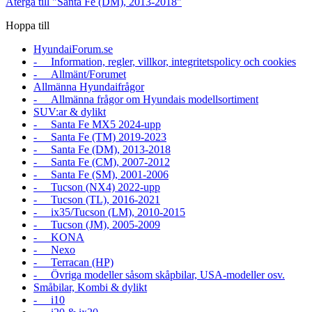
Återgå till "Santa Fe (DM), 2013-2018"
Hoppa till
HyundaiForum.se
- Information, regler, villkor, integritetspolicy och cookies
- Allmänt/Forumet
Allmänna Hyundaifrågor
- Allmänna frågor om Hyundais modellsortiment
SUV:ar & dylikt
- Santa Fe MX5 2024-upp
- Santa Fe (TM) 2019-2023
- Santa Fe (DM), 2013-2018
- Santa Fe (CM), 2007-2012
- Santa Fe (SM), 2001-2006
- Tucson (NX4) 2022-upp
- Tucson (TL), 2016-2021
- ix35/Tucson (LM), 2010-2015
- Tucson (JM), 2005-2009
- KONA
- Nexo
- Terracan (HP)
- Övriga modeller såsom skåpbilar, USA-modeller osv.
Småbilar, Kombi & dylikt
- i10