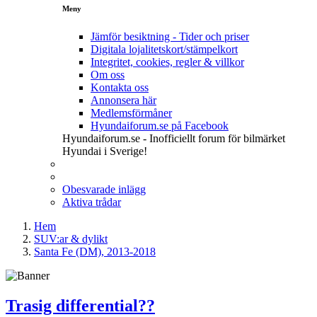
Meny
Jämför besiktning - Tider och priser
Digitala lojalitetskort/stämpelkort
Integritet, cookies, regler & villkor
Om oss
Kontakta oss
Annonsera här
Medlemsförmåner
Hyundaiforum.se på Facebook
Hyundaiforum.se - Inofficiellt forum för bilmärket
Hyundai i Sverige!
Obesvarade inlägg
Aktiva trådar
Hem
SUV:ar & dylikt
Santa Fe (DM), 2013-2018
Trasig differential??