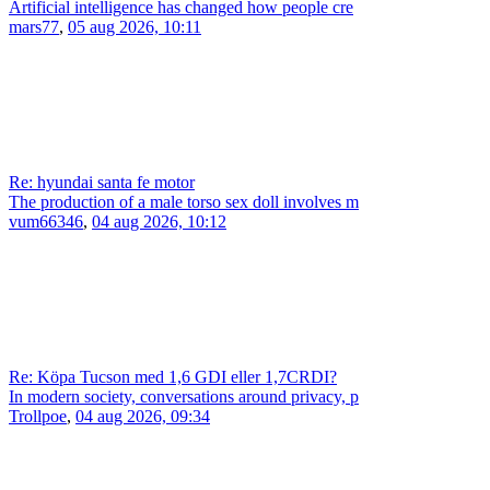
Artificial intelligence has changed how people cre
mars77
,
05 aug 2026, 10:11
Re: hyundai santa fe motor
The production of a male torso sex doll involves m
vum66346
,
04 aug 2026, 10:12
Re: Köpa Tucson med 1,6 GDI eller 1,7CRDI?
In modern society, conversations around privacy, p
Trollpoe
,
04 aug 2026, 09:34