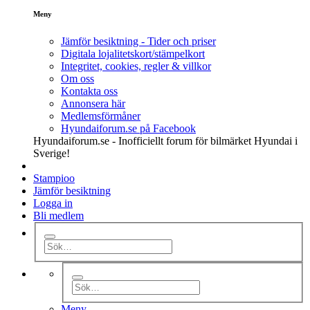
Meny
Jämför besiktning - Tider och priser
Digitala lojalitetskort/stämpelkort
Integritet, cookies, regler & villkor
Om oss
Kontakta oss
Annonsera här
Medlemsförmåner
Hyundaiforum.se på Facebook
Hyundaiforum.se - Inofficiellt forum för bilmärket Hyundai i
Sverige!
Stampioo
Jämför besiktning
Logga in
Bli medlem
Meny