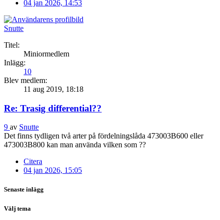
04 jan 2026, 14:53
Snutte
Titel:
Miniormedlem
Inlägg:
10
Blev medlem:
11 aug 2019, 18:18
Re: Trasig differential??
9
av
Snutte
Det finns tydligen två arter på fördelningslåda 473003B600 eller
473003B800 kan man använda vilken som ??
Citera
04 jan 2026, 15:05
Senaste inlägg
Välj tema