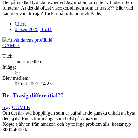
Hej på er alla Hyundai experter! Jag undrar, om inte fyrhjulsdriften
fungerar. Är det då oftast viscokopplingen som är trasig?? Eller vad
kan mer vara trasigt? Tackar på förhand mvh Palle.
Citera
05 sep 2025, 15:11
GAMLE
Titel:
Juniormedlem
Inlägg:
60
Blev medlem:
07 okt 2007, 14:23
Re: Trasig differential??
6
av
GAMLE
Om det är 4wd kopplingen som är paj så är de ganska enkelt att byta
den själv. Finns hur många som helst på Amazon.
Köpte själv en från amazon och bytte inge problem alls, kostar typ
3000-4000 kr.