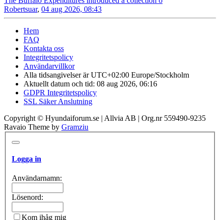
The Buffalo Expenditures introduced a collection o
Robertsuar
,
04 aug 2026, 08:43
Hem
FAQ
Kontakta oss
Integritetspolicy
Användarvillkor
Alla tidsangivelser är UTC+02:00 Europe/Stockholm
Aktuellt datum och tid: 08 aug 2026, 06:16
GDPR Integritetspolicy
SSL Säker Anslutning
Copyright © Hyundaiforum.se | Allvia AB | Org.nr 559490-9235
Ravaio Theme by
Gramziu
Logga in
Användarnamn:
Lösenord:
Kom ihåg mig