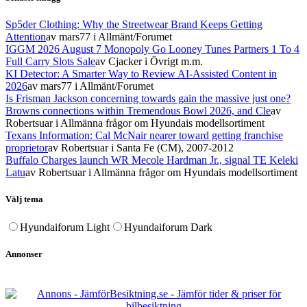
Sp5der Clothing: Why the Streetwear Brand Keeps Getting
Attention
av mars77
i Allmänt/Forumet
IGGM 2026 August 7 Monopoly Go Looney Tunes Partners 1 To 4
Full Carry Slots Sale
av Cjacker
i Övrigt m.m.
KI Detector: A Smarter Way to Review AI-Assisted Content in
2026
av mars77
i Allmänt/Forumet
Is Frisman Jackson concerning towards gain the massive just one?
Browns connections within Tremendous Bowl 2026, and Cle
av
Robertsuar
i Allmänna frågor om Hyundais modellsortiment
Texans Information: Cal McNair nearer toward getting franchise
proprietor
av Robertsuar
i Santa Fe (CM), 2007-2012
Buffalo Charges launch WR Mecole Hardman Jr., signal TE Keleki
Latu
av Robertsuar
i Allmänna frågor om Hyundais modellsortiment
Välj tema
Hyundaiforum Light
Hyundaiforum Dark
Annonser