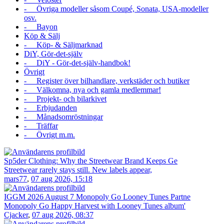
- Övriga modeller såsom Coupé, Sonata, USA-modeller
osv.
- Bayon
Köp & Sälj
- Köp- & Säljmarknad
DiY, Gör-det-själv
- DiY - Gör-det-själv-handbok!
Övrigt
- Register över bilhandlare, verkstäder och butiker
- Välkomna, nya och gamla medlemmar!
- Projekt- och bilarkivet
- Erbjudanden
- Månadsomröstningar
- Träffar
- Övrigt m.m.
Sp5der Clothing: Why the Streetwear Brand Keeps Ge
Streetwear rarely stays still. New labels appear,
mars77
,
07 aug 2026, 15:18
IGGM 2026 August 7 Monopoly Go Looney Tunes Partne
Monopoly Go Happy Harvest with Looney Tunes album'
Cjacker
,
07 aug 2026, 08:37