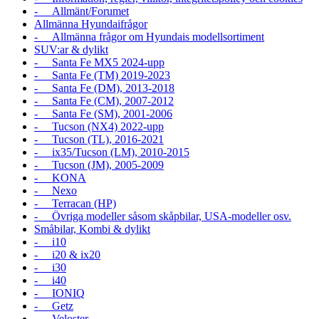
- Allmänt/Forumet
Allmänna Hyundaifrågor
- Allmänna frågor om Hyundais modellsortiment
SUV:ar & dylikt
- Santa Fe MX5 2024-upp
- Santa Fe (TM) 2019-2023
- Santa Fe (DM), 2013-2018
- Santa Fe (CM), 2007-2012
- Santa Fe (SM), 2001-2006
- Tucson (NX4) 2022-upp
- Tucson (TL), 2016-2021
- ix35/Tucson (LM), 2010-2015
- Tucson (JM), 2005-2009
- KONA
- Nexo
- Terracan (HP)
- Övriga modeller såsom skåpbilar, USA-modeller osv.
Småbilar, Kombi & dylikt
- i10
- i20 & ix20
- i30
- i40
- IONIQ
- Getz
- Veloster