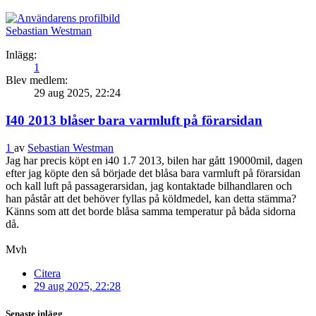
Sebastian Westman
Inlägg:
1
Blev medlem:
29 aug 2025, 22:24
I40 2013 blåser bara varmluft på förarsidan
1
av
Sebastian Westman
Jag har precis köpt en i40 1.7 2013, bilen har gått 19000mil, dagen
efter jag köpte den så började det blåsa bara varmluft på förarsidan
och kall luft på passagerarsidan, jag kontaktade bilhandlaren och
han påstår att det behöver fyllas på köldmedel, kan detta stämma?
Känns som att det borde blåsa samma temperatur på båda sidorna
då.
Mvh
Citera
29 aug 2025, 22:28
Senaste inlägg