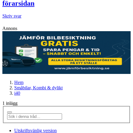
förarsidan
Skriv svar
Annons
Hem
Småbilar, Kombi & dylikt
i40
1 inlägg
Utskriftsvänlig version