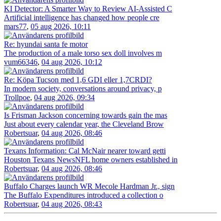
KI Detector: A Smarter Way to Review AI-Assisted C
Artificial intelligence has changed how people cre
mars77
,
05 aug 2026, 10:11
Re: hyundai santa fe motor
The production of a male torso sex doll involves m
vum66346
,
04 aug 2026, 10:12
Re: Köpa Tucson med 1,6 GDI eller 1,7CRDI?
In modern society, conversations around privacy, p
Trollpoe
,
04 aug 2026, 09:34
Is Frisman Jackson concerning towards gain the mas
Just about every calendar year, the Cleveland Brow
Robertsuar
,
04 aug 2026, 08:46
Texans Information: Cal McNair nearer toward getti
Houston Texans NewsNFL home owners established in
Robertsuar
,
04 aug 2026, 08:46
Buffalo Charges launch WR Mecole Hardman Jr., sign
The Buffalo Expenditures introduced a collection o
Robertsuar
,
04 aug 2026, 08:43