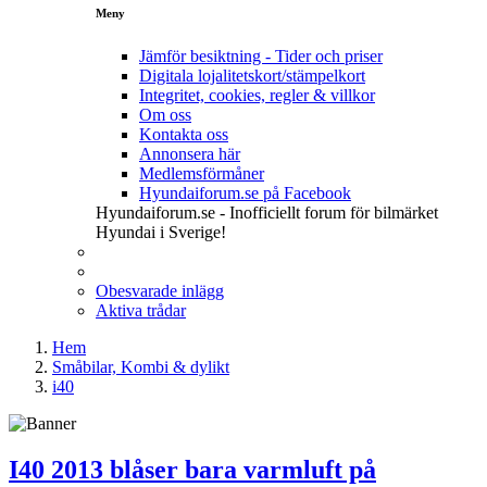
Meny
Jämför besiktning - Tider och priser
Digitala lojalitetskort/stämpelkort
Integritet, cookies, regler & villkor
Om oss
Kontakta oss
Annonsera här
Medlemsförmåner
Hyundaiforum.se på Facebook
Hyundaiforum.se - Inofficiellt forum för bilmärket
Hyundai i Sverige!
Obesvarade inlägg
Aktiva trådar
Hem
Småbilar, Kombi & dylikt
i40
I40 2013 blåser bara varmluft på