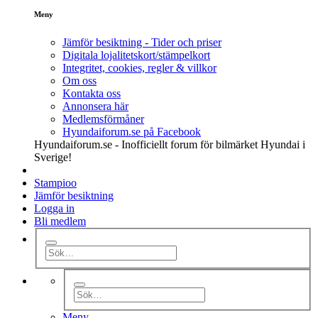
Meny
Jämför besiktning - Tider och priser
Digitala lojalitetskort/stämpelkort
Integritet, cookies, regler & villkor
Om oss
Kontakta oss
Annonsera här
Medlemsförmåner
Hyundaiforum.se på Facebook
Hyundaiforum.se - Inofficiellt forum för bilmärket Hyundai i
Sverige!
Stampioo
Jämför besiktning
Logga in
Bli medlem
Meny