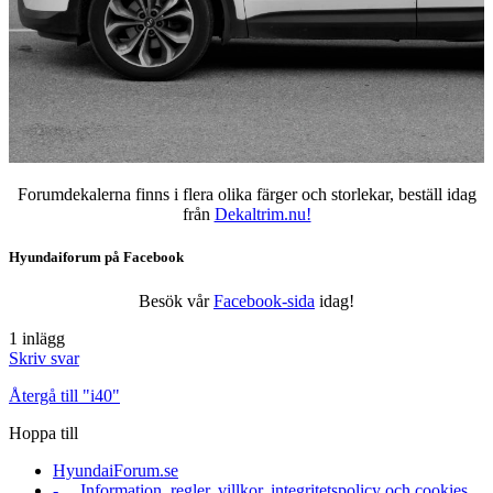
Forumdekalerna finns i flera olika färger och storlekar, beställ idag
från
Dekaltrim.nu!
Hyundaiforum på Facebook
Besök vår
Facebook-sida
idag!
1 inlägg
Skriv svar
Återgå till "i40"
Hoppa till
HyundaiForum.se
- Information, regler, villkor, integritetspolicy och cookies