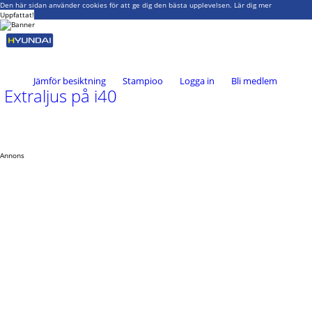
Den här sidan använder cookies för att ge dig den bästa upplevelsen.
Lär dig mer
Uppfattat!
Jämför besiktning
Stampioo
Logga in
Bli medlem
Extraljus på i40
Annons