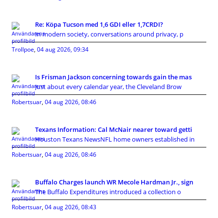
Re: Köpa Tucson med 1,6 GDI eller 1,7CRDI?
In modern society, conversations around privacy, p
Trollpoe
,
04 aug 2026, 09:34
Is Frisman Jackson concerning towards gain the mas
Just about every calendar year, the Cleveland Brow
Robertsuar
,
04 aug 2026, 08:46
Texans Information: Cal McNair nearer toward getti
Houston Texans NewsNFL home owners established in
Robertsuar
,
04 aug 2026, 08:46
Buffalo Charges launch WR Mecole Hardman Jr., sign
The Buffalo Expenditures introduced a collection o
Robertsuar
,
04 aug 2026, 08:43