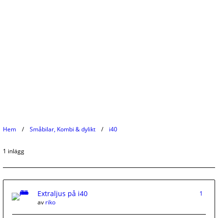
Hem
Småbilar, Kombi & dylikt
i40
1 inlägg
Extraljus på i40
1
av
riko