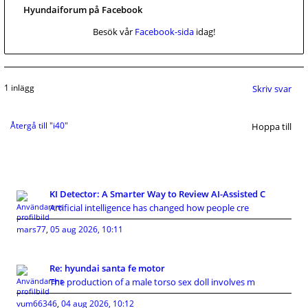
Hyundaiforum på Facebook
Besök vår
Facebook-sida
idag!
1 inlägg
Skriv svar
Återgå till "i40"
Hoppa till
KI Detector: A Smarter Way to Review AI-Assisted C
Artificial intelligence has changed how people cre
mars77
,
05 aug 2026, 10:11
Re: hyundai santa fe motor
The production of a male torso sex doll involves m
vum66346
,
04 aug 2026, 10:12