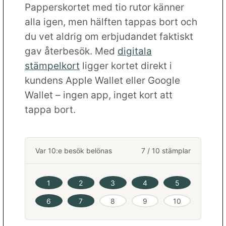
Papperskortet med tio rutor känner
alla igen, men hälften tappas bort och
du vet aldrig om erbjudandet faktiskt
gav återbesök. Med
digitala
stämpelkort
ligger kortet direkt i
kundens Apple Wallet eller Google
Wallet – ingen app, inget kort att
tappa bort.
Var 10:e besök belönas
7 / 10 stämplar
1
2
3
4
5
6
7
8
9
10