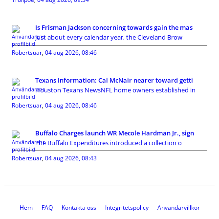
Is Frisman Jackson concerning towards gain the mas
Just about every calendar year, the Cleveland Brow
Robertsuar
,
04 aug 2026, 08:46
Texans Information: Cal McNair nearer toward getti
Houston Texans NewsNFL home owners established in
Robertsuar
,
04 aug 2026, 08:46
Buffalo Charges launch WR Mecole Hardman Jr., sign
The Buffalo Expenditures introduced a collection o
Robertsuar
,
04 aug 2026, 08:43
Hem
FAQ
Kontakta oss
Integritetspolicy
Användarvillkor