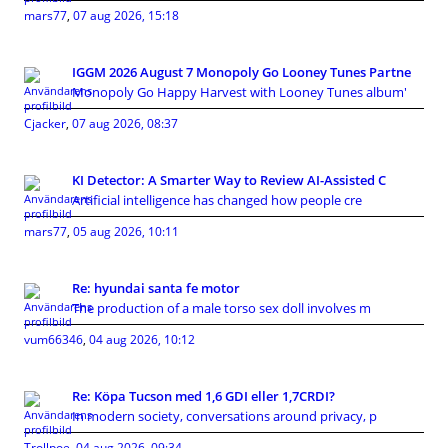
mars77
,
07 aug 2026, 15:18
IGGM 2026 August 7 Monopoly Go Looney Tunes Partne
Monopoly Go Happy Harvest with Looney Tunes album'
Cjacker
,
07 aug 2026, 08:37
KI Detector: A Smarter Way to Review AI-Assisted C
Artificial intelligence has changed how people cre
mars77
,
05 aug 2026, 10:11
Re: hyundai santa fe motor
The production of a male torso sex doll involves m
vum66346
,
04 aug 2026, 10:12
Re: Köpa Tucson med 1,6 GDI eller 1,7CRDI?
In modern society, conversations around privacy, p
Trollpoe
,
04 aug 2026, 09:34